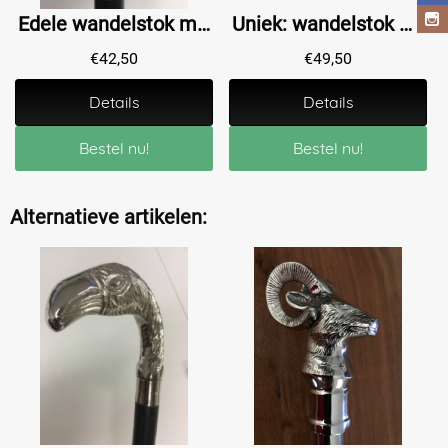
Edele wandelstok met prachtige nikkelen knop.
Uniek: wandelstok met chrome-nikkel met colt- pistool handvat
€
42,50
€
49,50
Details
Details
Bestel nu!
Bestel nu!
Alternatieve artikelen: