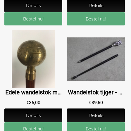
Details
Details
Bestel nu!
Bestel nu!
Edele wandelstok met prachtige messing wereldbol
Wandelstok tijger - alu - 92 cm
€
36,00
€
39,50
Details
Details
Bestel nu!
Bestel nu!