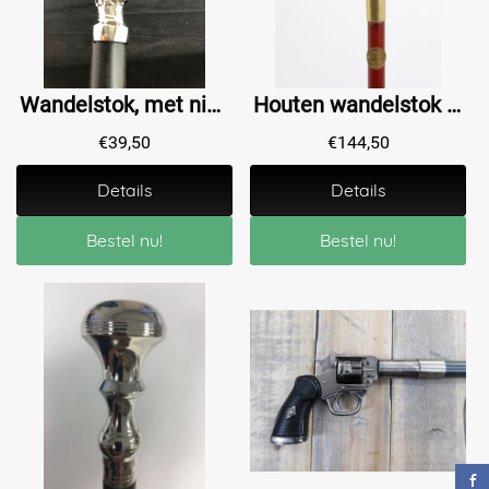
Wandelstok, met nikkelen klauw met ei, fraai en apart!!
Houten wandelstok met een fraai erotisch vrouwelijk bronzen handvat
€
39,50
€
144,50
Details
Details
Bestel nu!
Bestel nu!