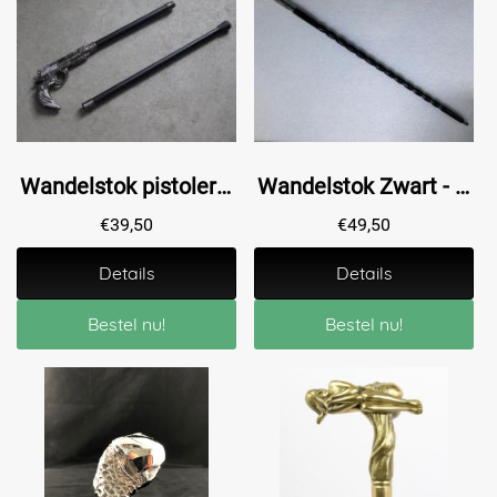
Wandelstok pistolera - alu - 93cm
Wandelstok Zwart - Hout en Nikkel - Spiraalvorm
€
39,50
€
49,50
Details
Details
Bestel nu!
Bestel nu!