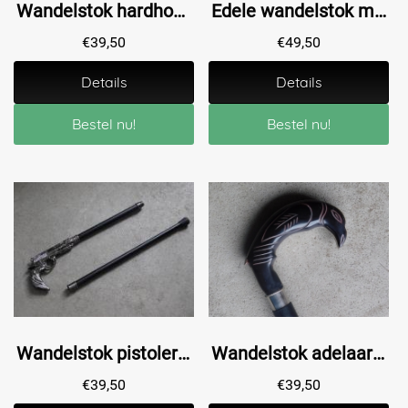
Wandelstok hardhout met nikkelen toekan handvat.
Edele wandelstok met prachtige nikkelen steenbok kop.
€
39,50
€
49,50
Details
Details
Bestel nu!
Bestel nu!
Wandelstok pistolera - alu - 93cm
Wandelstok adelaar - zwart - 97cm
€
39,50
€
39,50