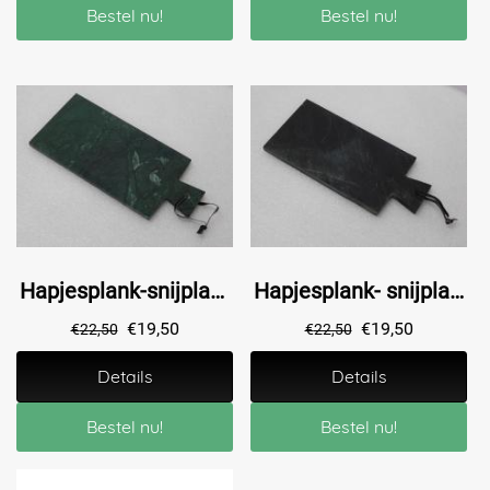
Bestel nu!
Bestel nu!
Hapjesplank-snijplank - marmer - 43 cm - Groen
Hapjesplank- snijplank- marmer - 43 cm - Zwart
€
19,50
€
19,50
€
22,50
€
22,50
Details
Details
Bestel nu!
Bestel nu!