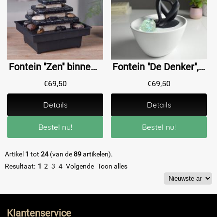
Fontein ''Zen'' binnen, rustgevende waterval, tempel met rotsjes
Fontein ''De Denker'', fontein voor binnen, zwart / wit
€
69,50
€
69,50
Details
Details
Bestel nu!
Bestel nu!
Artikel
1
tot
24
(van de
89
artikelen).
Resultaat:
1
2
3
4
Volgende
Toon alles
Klantenservice