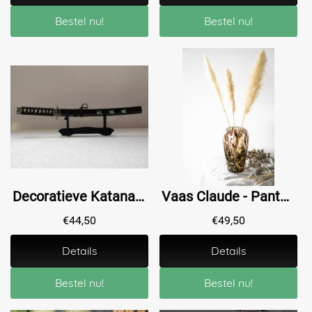
Bestel nu!
Bestel nu!
Decoratieve Katana met Standaard ''The Last Samurai''
Vaas Claude - Panter - Glas - By-Boo
€
44,50
€
49,50
Details
Details
Bestel nu!
Bestel nu!