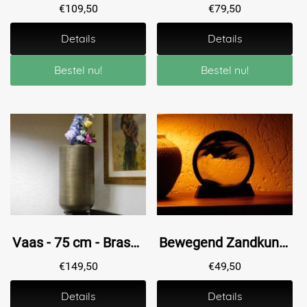
€
109,50
€
79,50
Details
Details
Bestel nu!
Bestel nu!
Vaas - 75 cm - Brass - Metaal
Bewegend Zandkunstwerk - ⌀ 18 - Zwart
€
149,50
€
49,50
Details
Details