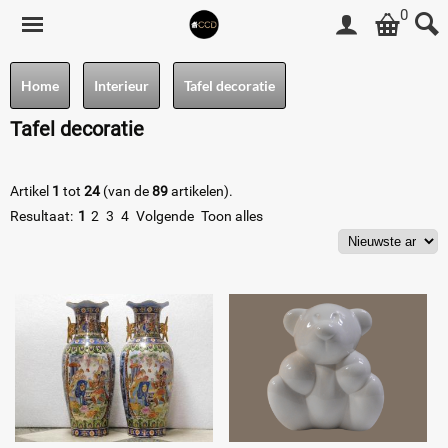
0
Home
Interieur
Tafel decoratie
Tafel decoratie
Artikel
1
tot
24
(van de
89
artikelen).
Resultaat:
1
2
3
4
Volgende
Toon alles