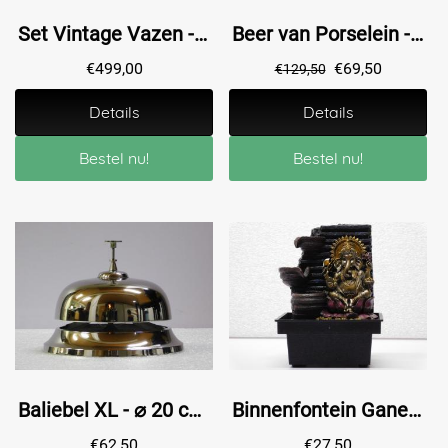
Set Vintage Vazen - 60 cm - Porselein - Aziatische Stijl
Beer van Porselein - 28 cm - Ivoor - Royal Boch
€
499,00
€
69,50
€
129,50
Details
Details
Bestel nu!
Bestel nu!
Baliebel XL - ⌀ 20 cm - Alu Vernikkeld
Binnenfontein Ganesha - 18 cm - Polystone
€
62,50
€
27,50