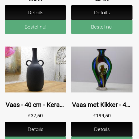
Details
Details
Bestel nu!
Bestel nu!
Vaas - 40 cm - Keramiek
Vaas met Kikker - 45 cm - Vol in Kleur
€
37,50
€
199,50
Details
Details