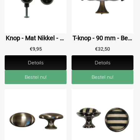
Knop - Mat Nikkel - 24 mm
T-knop - 90 mm - Beige Cracquelé + Zamac
€
9,95
€
32,50
Details
Details
Bestel nu!
Bestel nu!