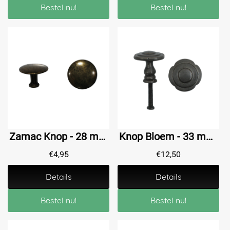
Bestel nu!
Bestel nu!
Zamac Knop - 28 mm - Messing Antiek
Knop Bloem - 33 mm - IJzer Geroest Gegoten
€
4,95
€
12,50
Details
Details
Bestel nu!
Bestel nu!