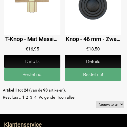
T-Knop - Mat Messing - Geribbeld
Knop - 46 mm - Zwart
€
16,95
€
18,50
Details
Details
Bestel nu!
Bestel nu!
Artikel
1
tot
24
(van de
93
artikelen).
Resultaat:
1
2
3
4
Volgende
Toon alles
Klantenservice