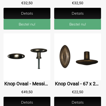
€
32,50
€
32,50
Details
Details
Bestel nu!
Bestel nu!
Knop Ovaal - Messing Matnikkel - 45 mm
Knop Ovaal - 67 x 29 mm - Messing Antiek
€
49,50
€
22,50
Details
Details