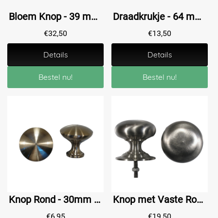
Bloem Knop - 39 mm - Antiek Messing - Massief
Draadkrukje - 64 mm - Zwartfinish
€
32,50
€
13,50
Details
Details
Bestel nu!
Bestel nu!
Knop Rond - 30mm - RVS-look
Knop met Vaste Rozet - 38 mm - IJzer Polijst
€
6,95
€
19,50