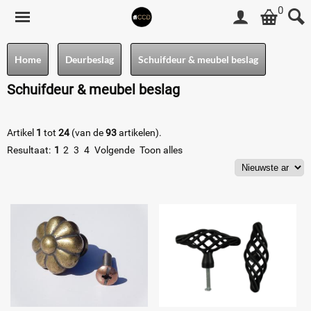
0
Home
Deurbeslag
Schuifdeur & meubel beslag
Schuifdeur & meubel beslag
Artikel
1
tot
24
(van de
93
artikelen).
Resultaat:
1
2
3
4
Volgende
Toon alles