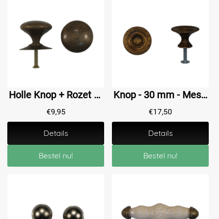
Holle Knop + Rozet - 31 mm - Ant. Messing
Knop - 30 mm - Messing Antiek
€
9,95
€
17,50
Details
Details
Bestel nu!
Bestel nu!