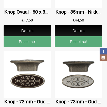
Knop Ovaal - 60 x 38 mm - RVS-look
Knop - 35mm - Nikkelglans met Ebben
€
17,50
€
44,50
Details
Details
Bestel nu!
Bestel nu!
Knop - 73mm - Oud Zilver met Bruin
Knop - 73mm - Oud Zilver met Wit