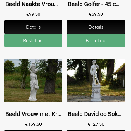
Beeld Naakte Vrouw - 70 cm - Polystone
Beeld Golfer - 45 cm - Steen
€
99,50
€
59,50
Details
Details
Bestel nu!
Bestel nu!
Beeld Vrouw met Kruiken - 130 cm - Polystone
Beeld David op Sokkel - 88 cm - Steen
€
169,50
€
127,50