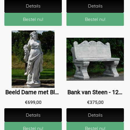
Details
Details
Bestel nu!
Bestel nu!
Beeld Dame met Bloemenkrans - 175 cm - Steen
Bank van Steen - 120 cm - Tuinbank
€
699,00
€
375,00
Details
Details
Bestel nu!
Bestel nu!