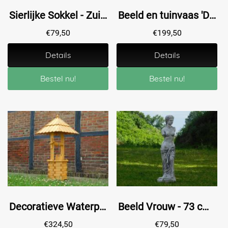
Sierlijke Sokkel - Zuil - 75 cm - Steen
Beeld en tuinvaas 'Drie Vrouwen' met schaal - 85 cm - volledig steen - oxide
€
79,50
€
199,50
Details
Details
Bestel nu!
Bestel nu!
Decoratieve Waterput - 130 cm - Hout
Beeld Vrouw - 73 cm - Abstract
€
324,50
€
79,50