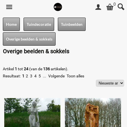
0
Home
Tuindecoratie
Tuinbeelden
Overige beelden & sokkels
Overige beelden & sokkels
Artikel
1
tot
24
(van de
136
artikelen).
Resultaat:
1
2
3
4
5
...
Volgende
Toon alles