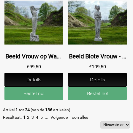
Beeld Vrouw op Waterloop - 70 cm - Steen
Beeld Blote Vrouw - 75 cm - Steen
€
99,50
€
109,50
Details
Details
Bestel nu!
Bestel nu!
Artikel
1
tot
24
(van de
136
artikelen).
Resultaat:
1
2
3
4
5
...
Volgende
Toon alles