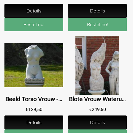
Details
Details
Bestel nu!
Bestel nu!
Beeld Torso Vrouw - 55 cm -Steen
Blote Vrouw Wateruitloop - 105 cm - Steen
€
129,50
€
249,50
Details
Details