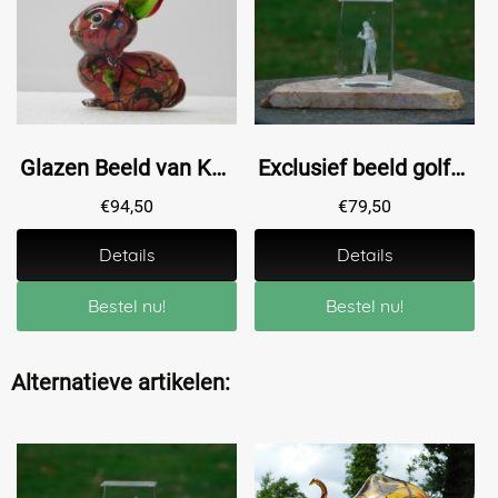
Glazen Beeld van Konijn - 19 cm
Exclusief beeld golfer in glas - 3D - voet van marmer
€
94,50
€
79,50
Details
Details
Bestel nu!
Bestel nu!
Alternatieve artikelen: