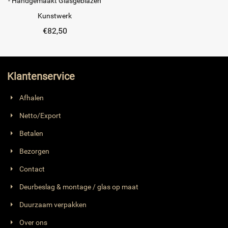
- Handgemaakt Glasgeblazen
Kunstwerk
€
82,50
Klantenservice
Afhalen
Netto/Export
Betalen
Bezorgen
Contact
Deurbeslag & montage / glas op maat
Duurzaam verpakken
Over ons