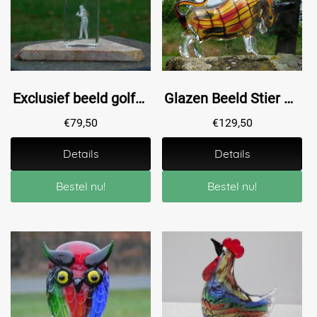
Exclusief beeld golfer in glas - 3D - voet van marmer
Glazen Beeld Stier – Handgemaakt Glasgeblazen Kunstwerk
€
79,50
€
129,50
Details
Details
Bestel nu!
Bestel nu!