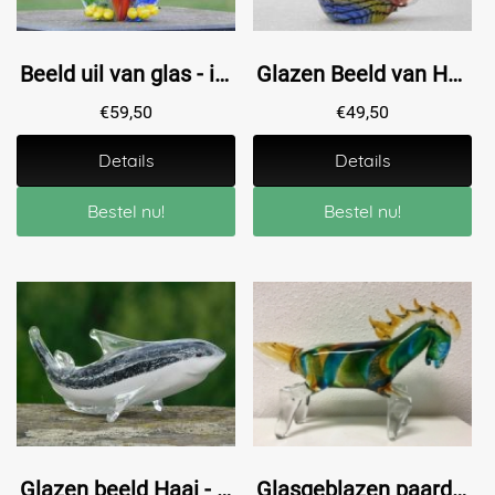
Beeld uil van glas - in kleur
Glazen Beeld van Haan - 18 cm
€
59,50
€
49,50
Details
Details
Bestel nu!
Bestel nu!
Glazen beeld Haai - In Kleur - Glassculptuur
Glasgeblazen paard, vol in kleur, prachtig ontwerp.