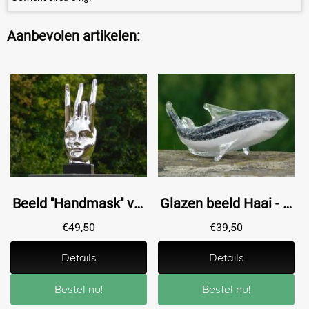
Aanbevolen artikelen:
Beeld ''Handmask'' van Keramiek - Chroomachtige Afwerking
Glazen beeld Haai - In Kleur - Glassculptuur
€
49,50
€
39,50
Details
Details
Bestel nu!
Bestel nu!