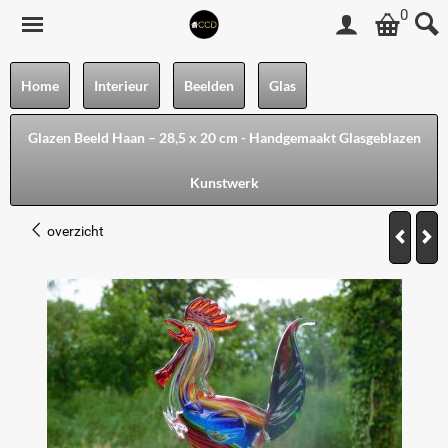
0
Home
Interieur
Beelden
Glas
Glazen Beeld Haan – 28,5 x 20 cm - Handgemaakt Glasgeblazen
Kunstwerk
overzicht