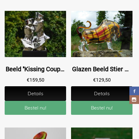
Beeld ''Kissing Couple'' van Keramiek - Chroomachtige Afwerking
Glazen Beeld Stier – Handgemaakt Glasgeblazen Kunstwerk
€
159,50
€
129,50
Details
Details
Bestel nu!
Bestel nu!