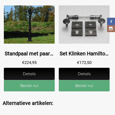
Standpaal met paardenhoofd - zwart - gietijzer. Laatste !!
Set Klinken Hamilton + Klink- en- Slotrozetten Vierkant - Gietijzer Verzinkt
€
224,95
€
172,50
Details
Details
Bestel nu!
Bestel nu!
Alternatieve artikelen: