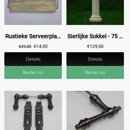
Rustieke Serveerplank – 51 × 20 cm – Met Handvaten
Sierlijke Sokkel - 75 cm - Polystone
€
14,50
€
129,50
€
29,50
Details
Details
Bestel nu!
Bestel nu!