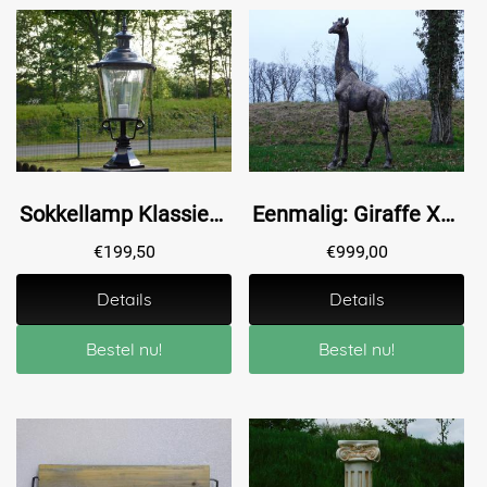
Sokkellamp Klassiek - 70 cm - Zwart - Alu met Messing
Eenmalig: Giraffe XL - 180 cm - Polystone
€
199,50
€
999,00
Details
Details
Bestel nu!
Bestel nu!