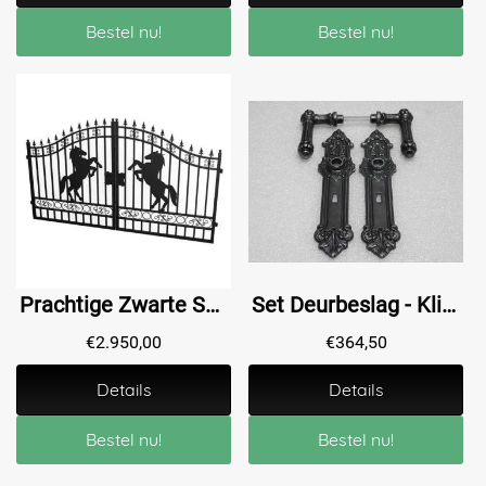
Bestel nu!
Bestel nu!
Prachtige Zwarte Smeedijzeren Poort – 496 cm breed – met Steigerend Paard
Set Deurbeslag - Klinken Oxford + Deurplaten Heritage BB 72 - Gietijzer Verzinkt
€
2.950,00
€
364,50
Details
Details
Bestel nu!
Bestel nu!