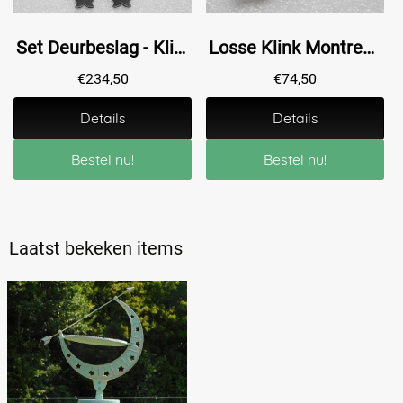
Set Deurbeslag - Klinken Oxford + Deurplaten Baron BB 72 - Gietijzer Verzinkt
Losse Klink Montreux - Donker Gepatineerd Messing
€
234,50
€
74,50
Details
Details
Bestel nu!
Bestel nu!
Laatst bekeken items