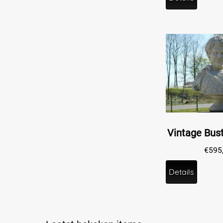
€
595
Details