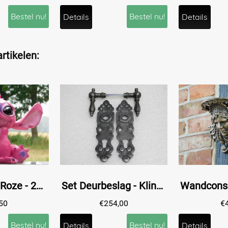
Bestel nu!
Bestel nu!
Details
Details
rtikelen:
Beeld Stitch Roze - 28 x 33 cm - Polystone
Set Deurbeslag - Klinken Kensington + Deurplaten Royale - Gietijzer Verzinkt
50
€
254,00
€
Bestel nu!
Bestel nu!
Details
Details