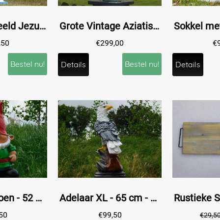
Heilig Hartbeeld Jezus XL - 113 cm - Polystone
Grote Vintage Aziatische Siervaas met Bloemmotief – ca. 60 cm – Keramiek
,50
€
299,00
€
Bestel nu!
Bestel nu!
Details
Details
Kabouter Groen - 52 cm - Polystone
Adelaar XL - 65 cm - Zwart/Wit - Polystone
50
€
99,50
€
29,5