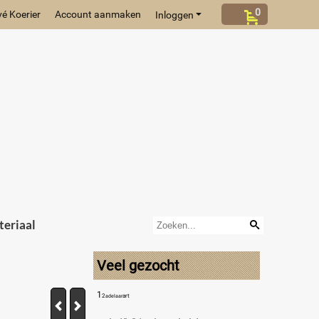
0
vé Koerier
Account aanmaken
Inloggen
eriaal
Veel gezocht
1
2
art
adelaar