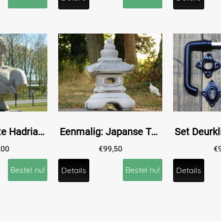
Vintage Buste Hadrianus - 68 cm - Steen
Eenmalig: Japanse Tuinlantaarn - 55 cm - Steen
,00
€
99,50
€
Bestel nu!
Bestel nu!
Details
Details