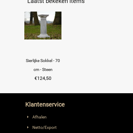
Laatst bekeken items
Sierlijke Sokkel - 70
cm - Steen
€
124,50
Klantenservice
Afhalen
Netto/Export