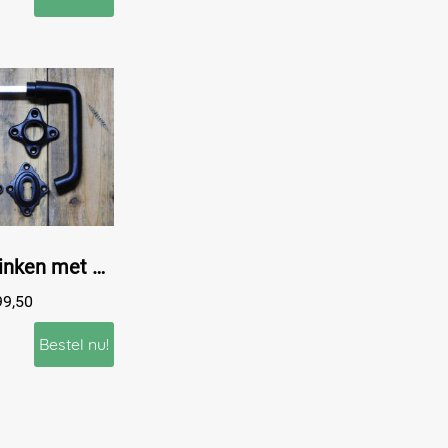
Set Deurklinken met Klink- en Slotrozetten - Zwart - Alu
99,50
Bestel nu!