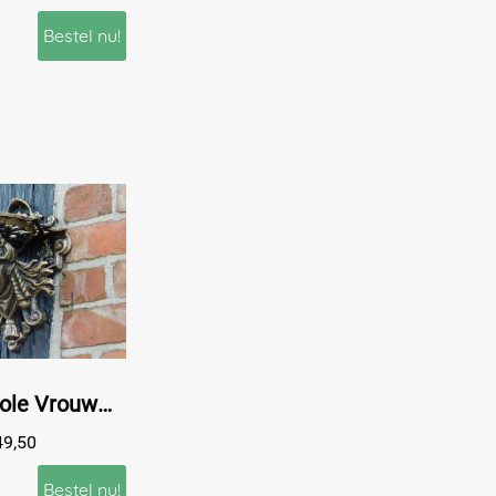
Bestel nu!
Wandconsole Vrouwenhoofd - Gietijzer - Brons Look - Gietijzer
49,50
Bestel nu!