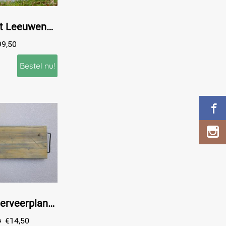
Sokkel met Leeuwenkoppen - 47 cm - Steen
99,50
Bestel nu!
Rustieke Serveerplank – 51 × 20 cm – Met Handvaten
€
14,50
0