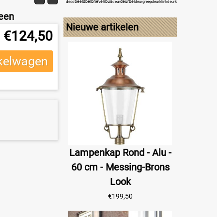
beeld
bel
brievenbus
deurbel
engel
deco
deur
deurgreep
deurklink
deurklopper
deurknop
f
teen
Nieuwe artikelen
€
124,50
kelwagen
Lampenkap Rond - Alu -
60 cm - Messing-Brons
Look
€
199,50