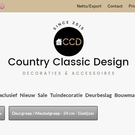
Netto/Export
Contact
Pri
xclusief
Nieuw
Sale
Tuindecoratie
Deurbeslag
Bouwmat
w
Deurgreep / Meubelgreep - 24 cm - Gietijzer