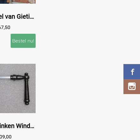
Wand Engel van Gietijzer - 30 cm - Wand deco
67,50
Bestel nu!
Set Deurklinken Windsor - Gietijzer Verzinkt
09,00