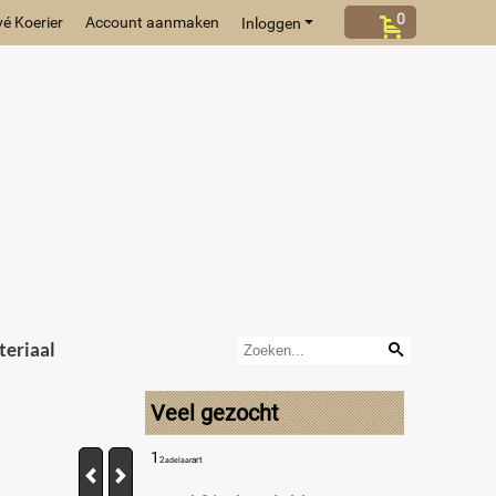
0
vé Koerier
Account aanmaken
Inloggen
eriaal
Veel gezocht
1
2
art
adelaar