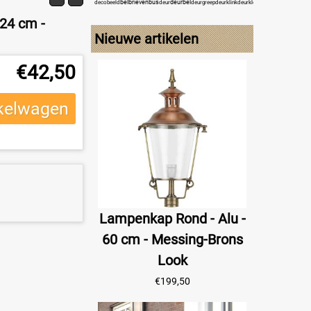
e
bel
brievenbus
deurbel
engel
deco
beeld
deur
deurgreep
deurklink
deurklopper
deurknop
f
24 cm -
Nieuwe artikelen
€
42,50
kelwagen
Lampenkap Rond - Alu -
60 cm - Messing-Brons
Look
€
199,50