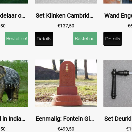
Set van 2 - Adelaar op Sokkel - 140 cm - Volledig Steen
Set Klinken Cambridge + Klinkrozetten Vierkant - Gietijzer Verzinkt
,50
€
137,50
€
Bestel nu!
Bestel nu!
Details
Details
Olifant Beeld in Indiase Stijl – 60 x 45 cm – Goud / Zilver - Polystone
Eenmalig: Fontein Gietijzer - 90 cm - Authentiek Design
,50
€
499,50
€
1