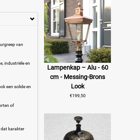
eurgreep van
, industriële en
Lampenkap – Alu - 60
cm - Messing-Brons
Look
 ook een solide en
€
199,50
orten of
l dat karakter