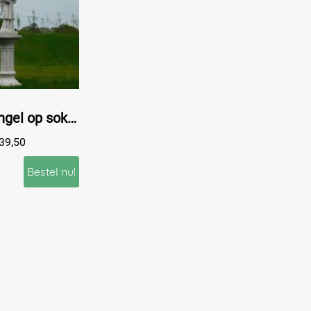
Staande engel op sokkel - vol steen
39,50
Bestel nu!