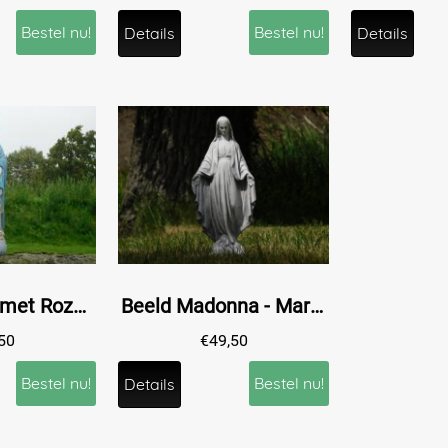
Bestel nu!
Bestel nu!
Details
Details
Beeld Maria met Rozenkrans - Polystone - In Kleur
Beeld Madonna - Maria - vol steen
50
€
49,50
Bestel nu!
Bestel nu!
Details