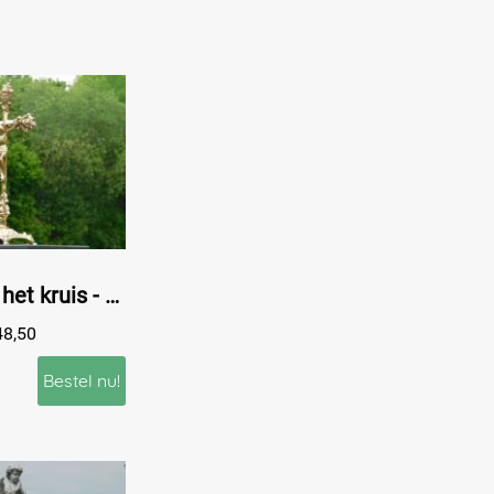
Jezus aan het kruis - Messing INRI op voet.
48,50
Bestel nu!