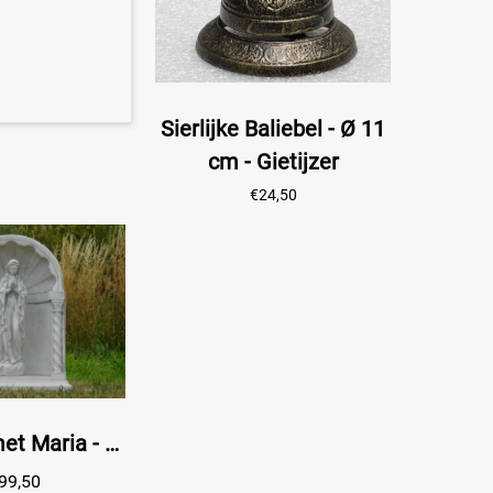
Sierlijke Baliebel - Ø 11
cm - Gietijzer
€
24,50
Bidkapel met Maria - volledig van steen - weerbestendig
99,50