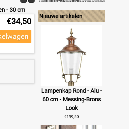
beeld
bel
brievenbus
deurbel
engel
deco
deur
deurgreep
deurklink
deurklopper
deurknop
f
en - 30 cm
Nieuwe artikelen
€
34,50
kelwagen
Lampenkap Rond - Alu -
60 cm - Messing-Brons
Look
€
199,50