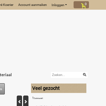
0
vé Koerier
Account aanmaken
Inloggen
eriaal
Veel gezocht
cm
1
2
art
adelaar