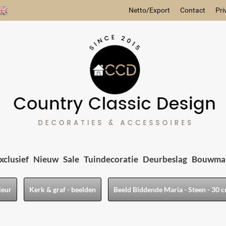
Netto/Export
Contact
Pri
xclusief
Nieuw
Sale
Tuindecoratie
Deurbeslag
Bouwmat
ieur
Kerk & graf - beelden
Beeld Biddende Maria - Steen - 30 