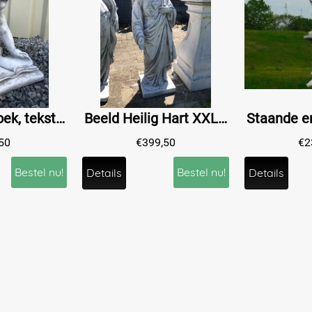
Engel met boek, tekstplaat, een mooi beeld voor plechtigheid.
Beeld Heilig Hart XXL – ca. 120 cm - Vol Steen
50
€
399,50
€
2
Bestel nu!
Bestel nu!
Details
Details