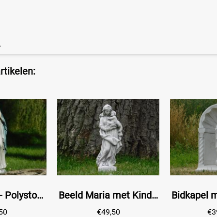
.
tikelen:
Beeld Maria - Polystone - 40 cm - In Kleur
Beeld Maria met Kind - Volledig Steen - Wit met Grijs
50
€
49,50
€
3