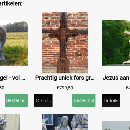
rtikelen:
Rustende engel - vol steen - gedetailleerd
Prachtig uniek fors grafkruis, gietijzer.
50
€
799,50
€
Bestel nu!
Bestel nu!
Details
Details