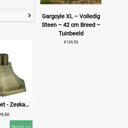
Gargoyle XL – Volledig
Steen – 42 cm Breed –
Tuinbeeld
€
139,50
Lampenvoet - Zeskant - Messing - Bronskleurig
99,50
Bestel nu!