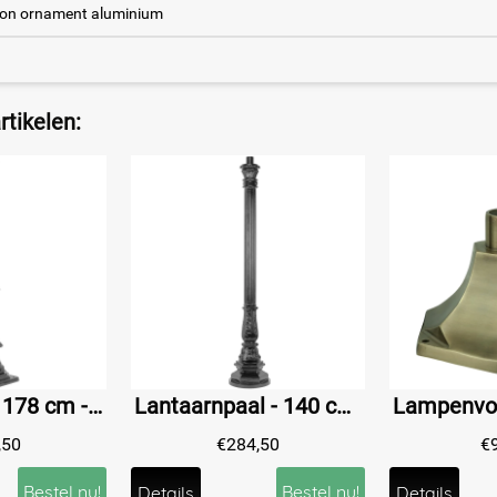
roon ornament aluminium
tikelen:
Losse Paal - 178 cm - Zwart - Alu
Lantaarnpaal - 140 cm - Zwart - Alu
,50
€
284,50
€
Bestel nu!
Bestel nu!
Details
Details