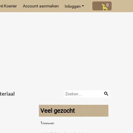
0
vé Koerier
Account aanmaken
Inloggen
eriaal
Veel gezocht
1
2
art
adelaar