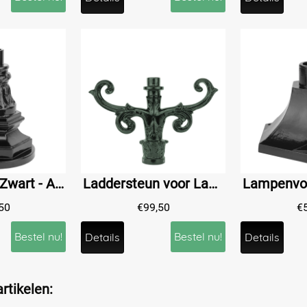
Terraspaal - Zwart - Alu - 21 cm
Laddersteun voor Lantaarnpaal - 25 cm - Alu
50
€
99,50
€
Bestel nu!
Bestel nu!
Details
Details
rtikelen: