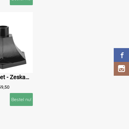
Lampenvoet - Zeskant - Zwart - Alu
59,50
Bestel nu!