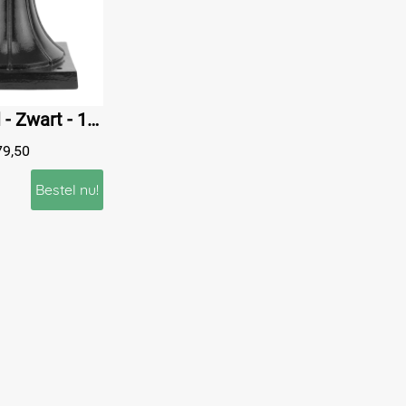
Tuinsokkel - Zwart - 16 cm - Alu
79,50
Bestel nu!