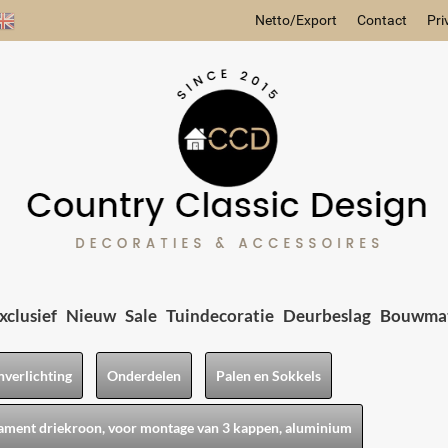
Netto/Export
Contact
Pri
xclusief
Nieuw
Sale
Tuindecoratie
Deurbeslag
Bouwmat
nverlichting
Onderdelen
Palen en Sokkels
ament driekroon, voor montage van 3 kappen, aluminium