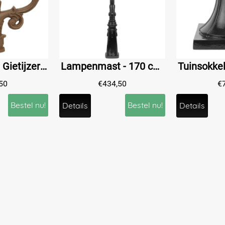
Laddersteun Gietijzer met Krullen - 25 cm - voor Lantaarnpaal
Lampenmast - 170 cm - Zwart - Alu
50
€
434,50
€
Bestel nu!
Bestel nu!
Details
Details