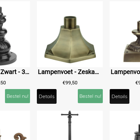
Sokkelpaal - Zwart - 31 cm - Alu
Lampenvoet - Zeskant - Messing - Bronskleurig
,50
€
99,50
€
Bestel nu!
Bestel nu!
Details
Details