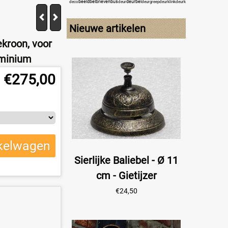
beeld
bel
brievenbus
deurbel
engel
deco
deur
deurgreep
deurklink
deurklopper
deurknop
f
Nieuwe artikelen
kroon, voor
uminium
€
275,00
kelwagen
Sierlijke Baliebel - Ø 11
cm - Gietijzer
€
24,50