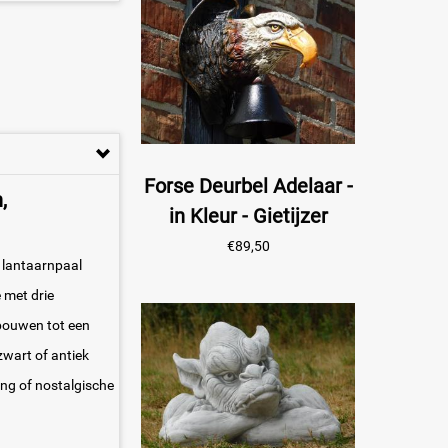
Forse Deurbel Adelaar -
,
in Kleur - Gietijzer
€
89,50
 lantaarnpaal
 met drie
bouwen tot een
zwart of antiek
ing of nostalgische