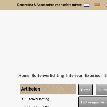
Decoraties & Accessoires voor iedere ruimte
Home
Buitenverlichting
Interieur
Exterieur
E
Artikelen
Home
Buite
Buitenverlichting
Lantaarnpaal orn
Lantaarnpalen