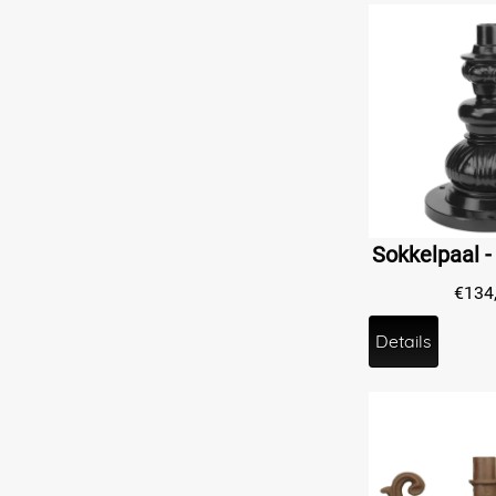
€
134
Details