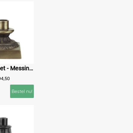
Lampenvoet - Messing - Bronskleurig
94,50
Bestel nu!