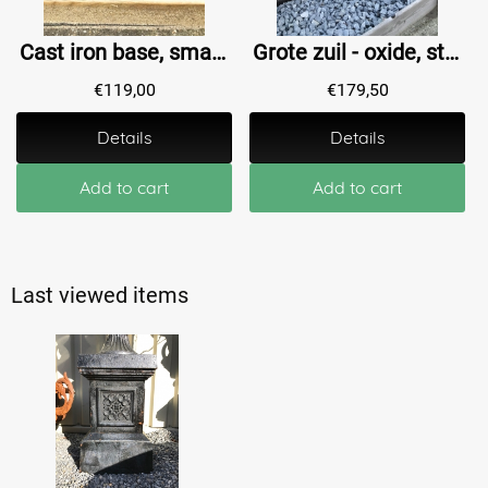
Cast iron base, small column with a rustic surface, small model
Grote zuil - oxide, stenen sokkel met een klassieke uitstraling, voor binnens - en buitenshuis
€
119,00
€
179,50
Details
Details
Add to cart
Add to cart
Last viewed items