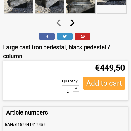
Large cast iron pedestal, black pedestal /
column
€
449,50
Quantity
Add to cart
+
-
Article numbers
EAN:
6152441412455