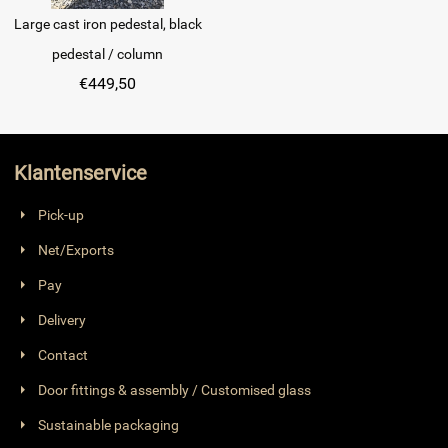
Large cast iron pedestal, black
pedestal / column
€
449,50
Klantenservice
Pick-up
Net/Exports
Pay
Delivery
Contact
Door fittings & assembly / Customised glass
Sustainable packaging