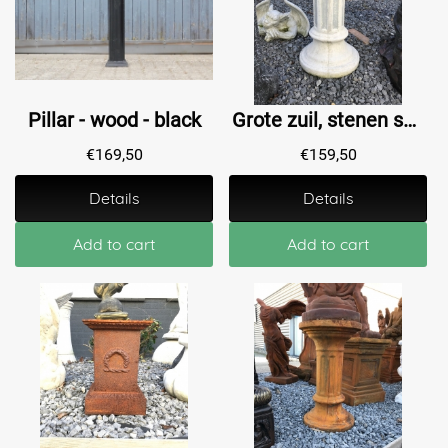
Pillar - wood - black
Grote zuil, stenen sokkel met een klassieke uitstraling, voor binnen en buiten
€
169,50
€
159,50
Details
Details
Add to cart
Add to cart