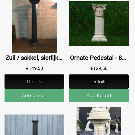
Zuil / sokkel, sierlijke pilaar gemaakt van hout, in Grieks-Romeinse stijl vervaardigd
Ornate Pedestal - 80 cm - Polystone
€
149,50
€
129,50
Details
Details
Add to cart
Add to cart