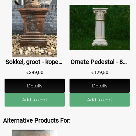
Sokkel, groot - koper-look, stenen zuil / pilaar
Ornate Pedestal - 80 cm - Polystone
€
399,00
€
129,50
Details
Details
Add to cart
Add to cart
Alternative Products For: