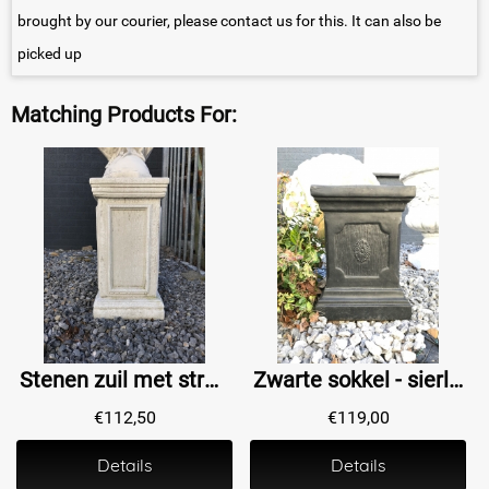
brought by our courier, please contact us for this. It can also be
picked up
Matching Products For:
Stenen zuil met strakke lijnen, om uw object te accentueren
Zwarte sokkel - sierlijke zuil voor bijvoorbeeld beelden - stenen voet
€
112,50
€
119,00
Details
Details