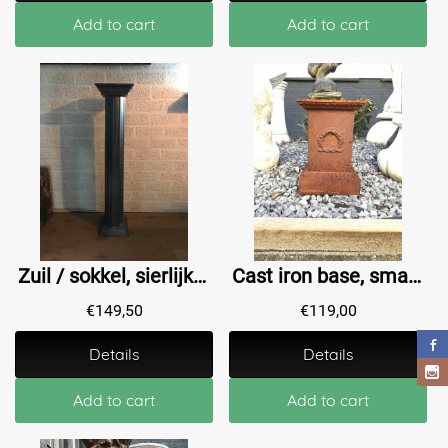
Add to cart
Add to cart
Zuil / sokkel, sierlijke pilaar gemaakt van hout, in Grieks-Romeinse stijl vervaardigd
Cast iron base, small column with a rustic surface, small model
€
149,50
€
119,00
Details
Details
Add to cart
Add to cart