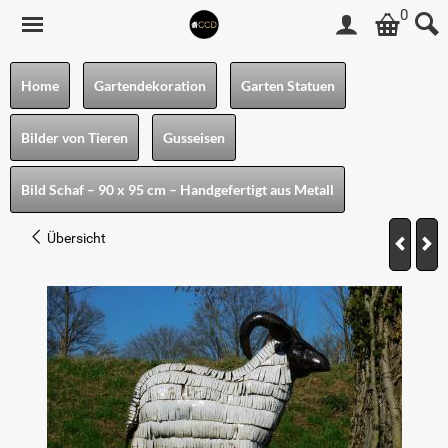
0
Home
Gartendekoration
Garten Statuen
Bilder von Tieren
Gusseisen
Bild Schaf – 90 x 95 cm – Handgefertigt aus Metall
Übersicht