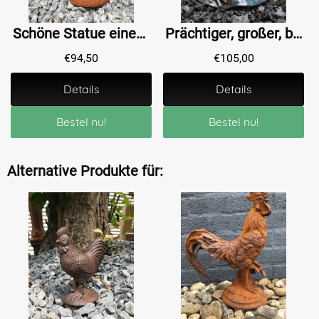
Schöne Statue eines sich aufbäumenden Pferdes, Gusseisenstütze
Prächtiger, großer, bronzefarbener Frosch aus Gusseisen!
€
94,50
€
105,00
Details
Details
Bestel nu!
Bestel nu!
Alternative Produkte für: