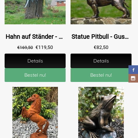
Hahn auf Ständer - Metall - vollfarbig
Statue Pitbull - Gusseisen - Hundeskulptur
€
119,50
€
82,50
€
169,50
Details
Details
Bestel nu!
Bestel nu!