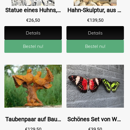
Statue eines Huhns, aus Gusseisen
Hahn-Skulptur, aus schwerem Gusseisen
€
26,50
€
139,50
Details
Details
Bestel nu!
Bestel nu!
Taubenpaar auf Baumstamm - Gusseisen - Oxid
Schönes Set von Wand Schmetterlinge, schön in Farbe und aus Metall
€
129,50
€
39,50