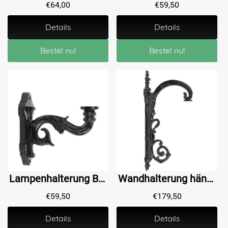
€
64,00
€
59,50
Details
Details
Bestel nu!
Bestel nu!
Lampenhalterung Bruntinge - 23 cm
Wandhalterung hängend XL - Alu - Wandleuchte
€
59,50
€
179,50
Details
Details