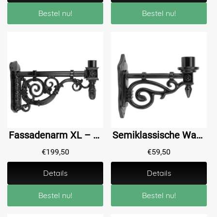
Bestel nu!
Bestel nu!
Fassadenarm XL – Wandhalterung aus Aluminium für Außenbeleuchtung
Semiklassische Wandhalterung - Lampenhalterung Aluminium
€
199,50
€
59,50
Details
Details
Bestel nu!
Bestel nu!