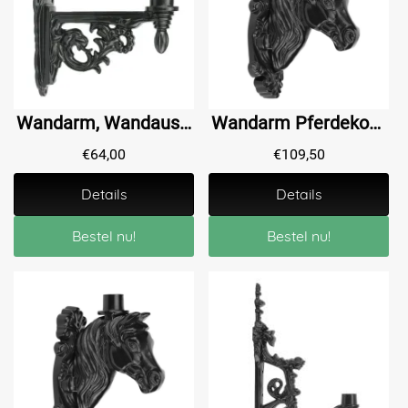
Wandarm, Wandausleger aus Aluminium für Außenbeleuchtung, grün oder schwarz
Wandarm Pferdekopf für Lampe - Alu - Schwarz
€
64,00
€
109,50
Details
Details
Bestel nu!
Bestel nu!