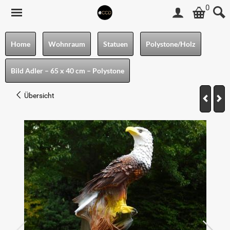
0
Home
Wohnraum
Statuen
Polystone/Holz
Bild Adler – 65 x 40 cm – Polystone
Übersicht