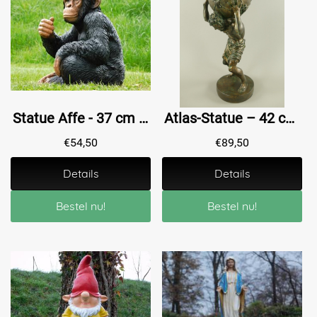
Statue Affe - 37 cm - Polystone
Atlas-Statue – 42 cm – Polystone – Dekorative Statue
€
54,50
€
89,50
Details
Details
Bestel nu!
Bestel nu!