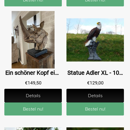
Ein schöner Kopf eines Nashorns, schön detailliert, Polystone Holzoptik.
Statue Adler XL - 105 cm - Polystone
€
149,50
€
129,00
Details
Details
Bestel nu!
Bestel nu!