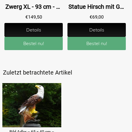
Zwerg XL - 93 cm - Polystone
Statue Hirsch mit Geweih - 50 cm - Polystone
€
149,50
€
69,00
Details
Details
Bestel nu!
Bestel nu!
Zuletzt betrachtete Artikel
Bild Adler – 65 x 40 cm –