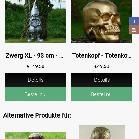
Zwerg XL - 93 cm - Polystone
Totenkopf - Totenkopf - Polystone - Gold
€
149,50
€
49,50
Details
Details
Bestel nu!
Bestel nu!
Alternative Produkte für: