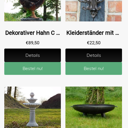
Dekorativer Hahn C – 53 x 42 cm – Polystone
Kleiderständer mit beweglichen Haken - Gusseisen - Braun
€
89,50
€
22,50
Details
Details
Bestel nu!
Bestel nu!