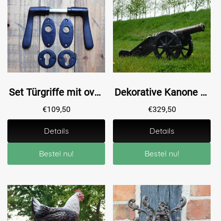
Set Türgriffe mit ovalen Rosetten + Schlüsselrosetten PC – Mattschwarz – Aluminium
Dekorative Kanone – 67 cm – Gusseisen
€
109,50
€
329,50
Details
Details
Bestel nu!
Bestel nu!