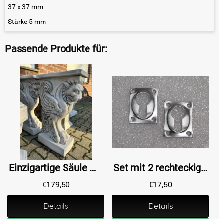
37 x 37 mm
Stärke 5 mm
Passende Produkte für:
Einzigartige Säule mit Löwe - 72 cm - Sockel - Massivstein
Set mit 2 rechteckigen Zylinderrosetten – 47 x 37 mm – Mattnickel
€
179,50
€
17,50
Details
Details