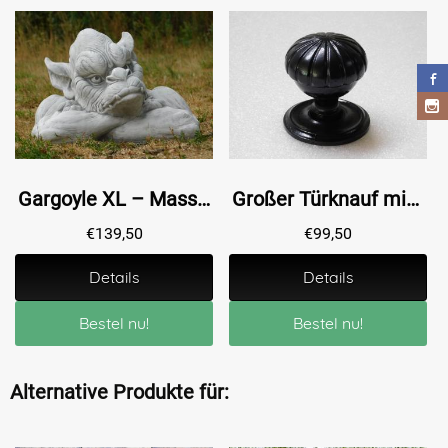
Gargoyle XL – Massiver Stein – 42 cm breit – Gartenstatue
Großer Türknauf mit Rosette - Schwarz - Gusseisen - Fester Knopf
€
139,50
€
99,50
Details
Details
Bestel nu!
Bestel nu!
Alternative Produkte für: