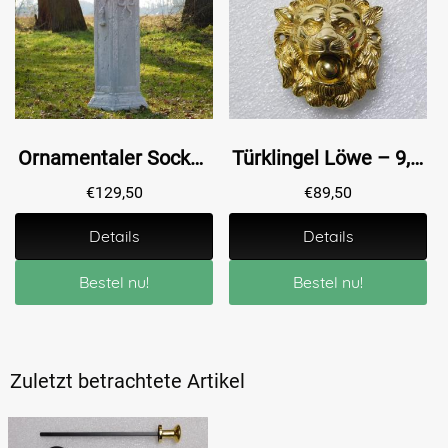
Ornamentaler Sockel - 75 cm - Stein
Türklingel Löwe – 9,5 x 8 cm – Messing
€
129,50
€
89,50
Details
Details
Bestel nu!
Bestel nu!
Zuletzt betrachtete Artikel