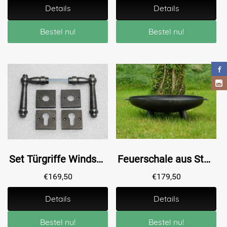
Details
Details
Bestel nu!
Bestel nu!
Set Türgriffe Windsor + Türgriff- und Schlossrosetten, quadratisch – Gusseisen, verzinkt
Feuerschale aus Stahl - Ø 80 cm
€
169,50
€
179,50
Details
Details
Bestel nu!
Bestel nu!