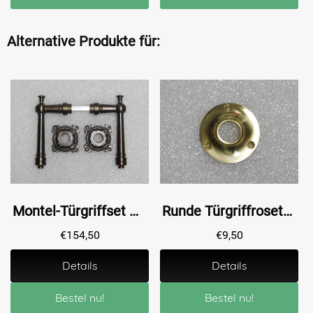
Alternative Produkte für:
Montel-Türgriffset mit Rosetten – dunkel patiniertes Messing
Runde Türgriffrosette – Ø 5 cm – Messing
€
154,50
€
9,50
Details
Details
Bestel nu!
Bestel nu!