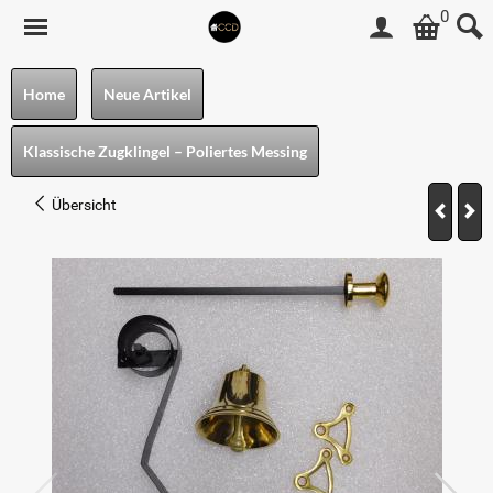
0
Home
Neue Artikel
Klassische Zugklingel – Poliertes Messing
Übersicht