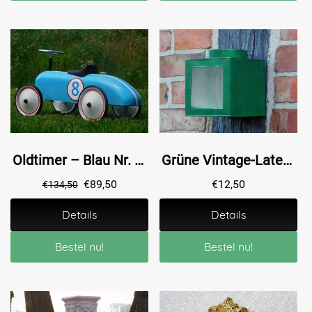
Oldtimer – Blau Nr. 8 – 80 x 40 cm – Metall
Grüne Vintage-Laterne – 13 x 13 cm – Metall
€
89,50
€
12,50
€
134,50
Details
Details
Bestel nu!
Bestel nu!