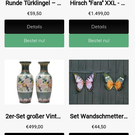
Runde Türklingel – Ø 5,5 cm – Messing
Hirsch ''Fara'' XXL - 195 cm - Handgefertigt & Einzigartig
€
59,50
€
1.499,00
Details
Details
Bestel nu!
Bestel nu!
2er-Set großer Vintage Asiatischer Ziervasen mit Blumenmuster – ca. 60 cm – Keramik
Set Wandschmetterlinge - Lila und Orange - Metall
€
499,00
€
44,50