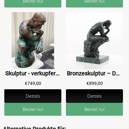
Bestel nu!
Bestel nu!
Skulptur - verkupferte Gusseisenstatue, der Denker, sehr schöne Statue!
Bronzeskulptur – Der Denker XL von Rodin
€
749,00
€
899,00
Details
Details
Bestel nu!
Bestel nu!
Alternative Produkte für: