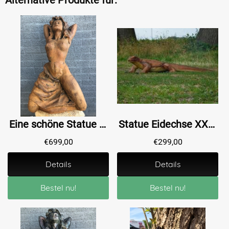
Eine schöne Statue einer unbedeckten Frau ganz aus Gusseisenoxid, schön im Detail!
Statue Eidechse XXL - 170 cm - Polystone - In Farbe
€
699,00
€
299,00
Details
Details
Bestel nu!
Bestel nu!