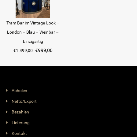
Tram Bar im Vintage-Look –
London – Blau – Weinbar –
Einzigartig
€
999,00
€
1.499,00
Abholen
Netto/Export
Bezahlen
Lieferung
Kontakt