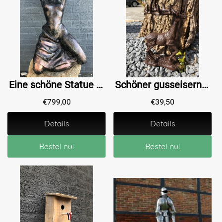
Eine schöne Statue einer nackten Frau ganz aus Gusseisen Bronze-Look Rest, schön im Detail!
Schöner gusseiserner Hirsch auf Ständer
€
799,00
€
39,50
Details
Details
Bestel nu!
Bestel nu!