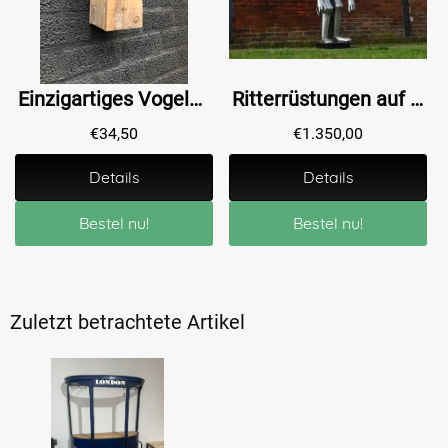
Einzigartiges Vogelhaus mit holländischer Flagge
Ritterrüstungen auf Ständer , alt- Metall - 190 cm
€
34,50
€
1.350,00
Details
Details
Bestel nu!
Bestel nu!
Zuletzt betrachtete Artikel