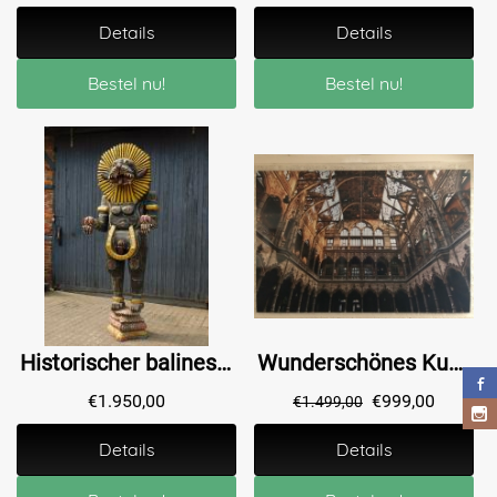
Details
Details
Bestel nu!
Bestel nu!
Historischer balinesischer Tiger schwarz II XXL - handgefertigt aus Holz - authentisch
Wunderschönes Kunstwerk auf Aluminium, riesig, die Messe in Antwerpen, faszinierend schön!
€
1.950,00
€
999,00
€
1.499,00
Details
Details